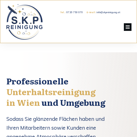
Tel.:
0720 750 070
E-Mail:
info@skpreinigung.at
Professionelle
Unterhaltsreinigung
in
Wien
und Umgebung
Sodass Sie glänzende Flächen haben und
Ihren Mitarbeitern sowie Kunden eine
angenehme Atmosphäre verschaffen.