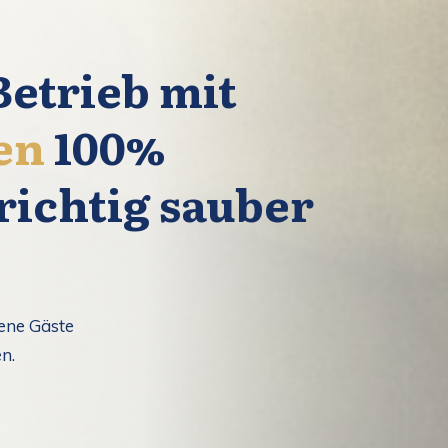
Betrieb mit
en
100%
richtig sauber
ene Gäste
n.