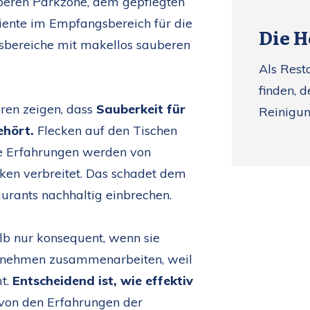
beren Parkzone, dem gepflegten
ente im Empfangsbereich für die
Die H
ssbereiche mit makellos sauberen
Als Rest
finden, 
en zeigen, dass
Sauberkeit für
Reinigun
ehört.
Flecken auf den Tischen
ve Erfahrungen werden von
ken verbreitet. Das schadet dem
urants nachhaltig einbrechen.
lb nur konsequent, wenn sie
ernehmen zusammenarbeiten, weil
mt.
Entscheidend ist, wie effektiv
t von den Erfahrungen der