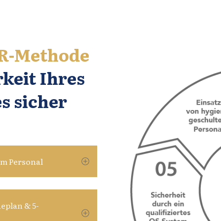
R
-Methode
rkeit Ihres
s sicher
tem Personal
neplan & 5-