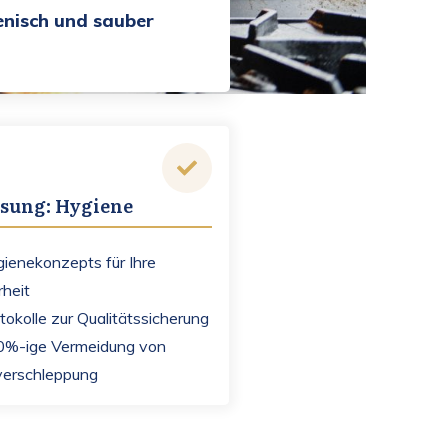
nisch und sauber
ösung: Hygiene
ienekonzepts für Ihre
rheit
tokolle zur Qualitätssicherung
0%-ige Vermeidung von
verschleppung